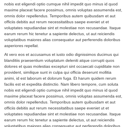
nobis est eligendi optio cumque nihil impedit quo minus id quod
maxime placeat facere possimus, omnis voluptas assumenda est,
omnis dolor repellendus. Temporibus autem quibusdam et aut
officiis debitis aut rerum necessitatibus saepe eveniet ut et
voluptates repudiandae sint et molestiae non recusandae. Itaque
earum rerum hic tenetur a sapiente delectus, ut aut reiciendis
voluptatibus maiores alias consequatur aut perferendis doloribus
asperiores repellat.
At vero eos et accusamus et iusto odio dignissimos ducimus qui
blanditiis praesentium voluptatum deleniti atque corrupti quos
dolores et quas molestias excepturi sint occaecati cupiditate non
provident, similique sunt in culpa qui officia deserunt mollitia
animi, id est laborum et dolorum fuga. Et harum quidem rerum
facilis est et expedita distinctio. Nam libero tempore, cum soluta
nobis est eligendi optio cumque nihil impedit quo minus id quod
maxime placeat facere possimus, omnis voluptas assumenda est,
omnis dolor repellendus. Temporibus autem quibusdam et aut
officiis debitis aut rerum necessitatibus saepe eveniet ut et
voluptates repudiandae sint et molestiae non recusandae. Itaque
earum rerum hic tenetur a sapiente delectus, ut aut reiciendis
voluptatibus maiores alias consequatur aut perferendis doloribus