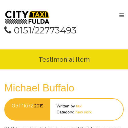
0151/22773493
Testimonial Item
Michael Buffalo
03
März
2015
Written by
taxi
Category:
new york